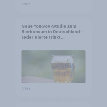
Artikel
Neue YouGov-Studie zum
Bierkonsum in Deutschland –
Jeder Vierte trinkt
wöchentlich alkoholhaltiges
Bier, Alkoholfreies Bier
wächst um über 23 Prozent
Artikel