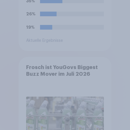
35%
Anne Hathaway und Tom
Holland. Haben Sie vor, den
26%
Film zu schauen?
19%
Aktuelle Ergebnisse
Frosch ist YouGovs Biggest
Buzz Mover im Juli 2026