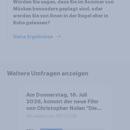
Würden Sie sagen, dass Sie im Sommer von
Mücken besonders geplagt sind, oder
werden Sie von ihnen in der Regel eher in
Ruhe gelassen?
Siehe Ergebnisse
Weitere Umfragen anzeigen
Am Donnerstag, 16. Juli
2026, kommt der neue Film
von Christopher Nolan "Die
Odyssee" in die deutschen
Aktualisiert am 19.07.2026
Kinos, u.a. mit den
Schauspielern Matt Damon,