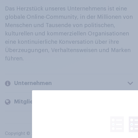
Das Herzstück unseres Unternehmens ist eine
globale Online-Community, in der Millionen von
Menschen und Tausende von politischen,
kulturellen und kommerziellen Organisationen
eine kontinuierliche Konversation über ihre
Überzeugungen, Verhaltensweisen und Marken
führen.
Unternehmen
Mitglieder und Kunden
Copyright © 2026 YouGov PLC. Alle Rechte vorbehalten.