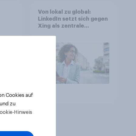
Von lokal zu global:
LinkedIn setzt sich gegen
Xing als zentrale
ch
Plattform für
agnen
Berufstätige durch
n
Artikel
von Cookies auf
 und zu
ookie-Hinweis