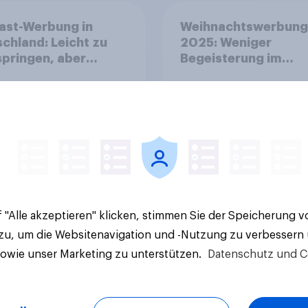
ast-Werbung in
Weihnachtswerbung
chland: Leicht zu
2025: Weniger
pringen, aber
Begeisterung im
ger störend
Durchschnitt, deutli
mehr bei Top-Kamp
+++ Amazon führt
Ranking der aktuelle
Werbelieblinge an
Artikel
 "Alle akzeptieren" klicken, stimmen Sie der Speicherung 
 zu, um die Websitenavigation und -Nutzung zu verbessern
sowie unser Marketing zu unterstützen.
Datenschutz und C