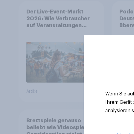
Der Live-Event-Markt
Podc
2026: Wie Verbraucher
Deuts
auf Veranstaltungen
übers
aufmerksam werden und
weni
wo sie Tickets kaufen
Artikel
Artikel
Wenn Sie auf
Ihrem Gerät
analysieren 
Brettspiele genauso
beliebt wie Videospiele –