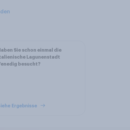
aden
aben Sie schon einmal die
talienische Lagunenstadt
Venedig besucht?
iehe Ergebnisse