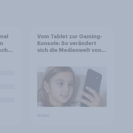
mal
Vom Tablet zur Gaming-
im
Konsole: So verändert
schen
sich die Medienwelt von
cht,
Kindern zwischen 3 und
en
13 Jahren
len,
C
erne
Artikel