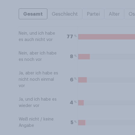
Gesamt
Geschlecht
Partei
Alter
Os
Nein, und ich habe
%
77
es auch nicht vor
Nein, aber ich habe
%
8
es noch vor
Ja, aber ich habe es
%
6
nicht noch einmal
vor
Ja, und ich habe es
%
4
wieder vor
Weiß nicht / keine
%
5
Angabe