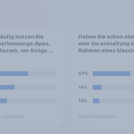
äufig nutzen Sie
Haben Sie schon ein
kerkennungs-Apps,
eine Veranstaltung 
Shazam, um Songs zu
Rahmen eines klassi
nnen?
Musikfestivals besu
beispielsweise bei d
Salzburger Festspie
67%
den Bayreuther
Festspielen, den BB
16%
Proms oder dem Luc
Festival?
12%
e Ergebnisse
Aktuelle Ergebnisse