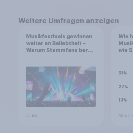
Weitere Umfragen anzeigen
Musikfestivals gewinnen
Wie h
weiter an Beliebtheit –
Musi
Warum Stammfans bereit
wie 
sind, tief in die Tasche zu
erke
greifen
51%
27%
13%
Artikel
Aktuell