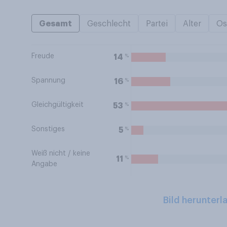
Gesamt
Geschlecht
Partei
Alter
Os
Freude
%
14
Spannung
%
16
Gleichgültigkeit
%
53
Sonstiges
%
5
Weiß nicht / keine
%
11
Angabe
Bild herunterl