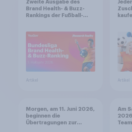
Zweite Ausgabe des
Jeder
Brand Health- & Buzz-
Zusch
Rankings der Fußball-
kaufe
Bundesliga: FC Bayern
relev
München festigt
FIFA
Spitzenposition
Artikel
Artikel
Morgen, am 11. Juni 2026,
Am Sa
beginnen die
2026,
Übertragungen zur
Team 
Fußball-WM 2026 im ZDF
Nage