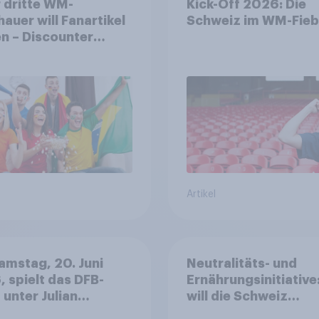
 dritte WM-
Kick-Off 2026: Die
auer will Fanartikel
Schweiz im WM-Fieb
n – Discounter
anter als DFB- und
-Shops
Artikel
mstag, 20. Juni
Neutralitäts- und
 spielt das DFB-
Ernährungsinitiative
unter Julian
will die Schweiz
lsmann bei der
abstimmen?