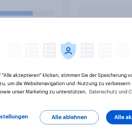
ll-WM sein zweites
enspiel gegen die
beinküste. Was
en Sie, wie das Spiel
ehen wird?
e Ergebnisse
Artikel
 "Alle akzeptieren" klicken, stimmen Sie der Speicherung 
 zu, um die Websitenavigation und -Nutzung zu verbessern
sowie unser Marketing zu unterstützen.
Datenschutz und C
stellungen
Alle ablehnen
Alle a