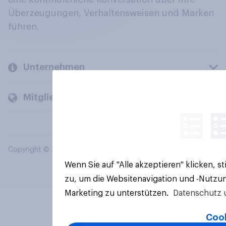
Überzeugungen, Verhaltensweisen und Marken
führen.
Unternehmen
Mitglieder und Kunden
Copyright © 2026 YouGov PLC. Alle Rechte vorbehalten.
Wenn Sie auf "Alle akzeptieren" klicken, 
zu, um die Websitenavigation und -Nutzun
Marketing zu unterstützen.
Datenschutz 
Cook