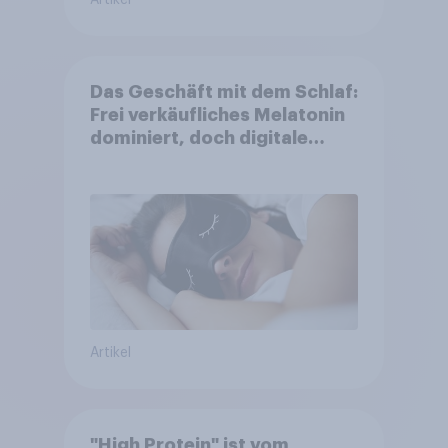
Artikel
Das Geschäft mit dem Schlaf:
Frei verkäufliches Melatonin
dominiert, doch digitale
Produkte bieten
Wachstumspotenzial
Artikel
"High Protein" ist vom