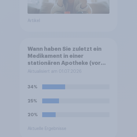
Artikel
Wann haben Sie zuletzt ein
Medikament in einer
stationären Apotheke (vor
Ort / Ladenapotheke)
Aktualisiert am 01.07.2026
gekauft?
34%
25%
20%
Aktuelle Ergebnisse