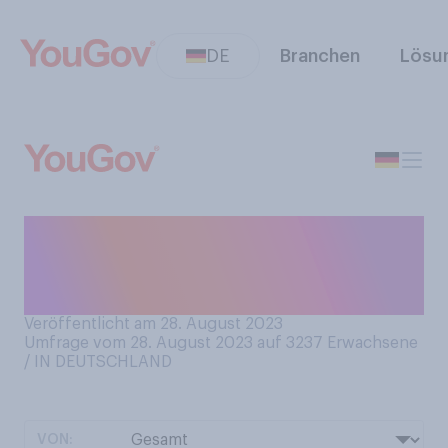
DE
Branchen
Lösu
Planen Sie, sich vor dem
Winter gegen die Grippe
impfen zu lassen?
Veröffentlicht am 28. August 2023
Umfrage vom 28. August 2023 auf 3237
Erwachsene
/ IN DEUTSCHLAND
VON: