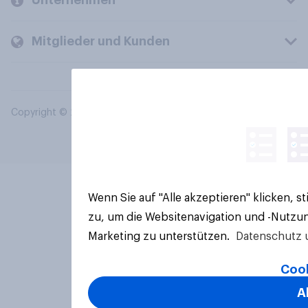
Unternehmen
Mitglieder und Kunden
Copyright © 2026 YouGov PLC. Alle Rechte vorbehalten.
Wenn Sie auf "Alle akzeptieren" klicken, 
zu, um die Websitenavigation und -Nutzun
Marketing zu unterstützen.
Datenschutz 
Cook
A