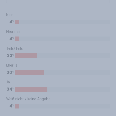
Nein
%
4
Eher nein
%
4
Teils/Teils
%
23
Eher ja
%
30
Ja
%
34
Weiß nicht / keine Angabe
%
4