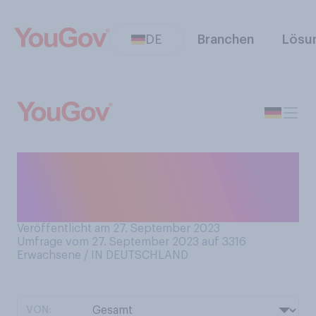
DE
Branchen
Lösu
Würden Sie sagen, dass Sie
ein gutes Verhältnis zu Ihren
Nachbarn haben?
Veröffentlicht am 27. September 2023
Umfrage vom 27. September 2023 auf 3316
Erwachsene / IN DEUTSCHLAND
VON: