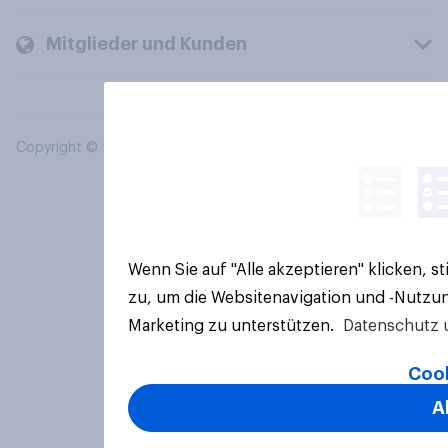
Mitglieder und Kunden
Copyright © 2026 YouGov PLC. Alle Rechte vorbehalten.
Wenn Sie auf "Alle akzeptieren" klicken, 
zu, um die Websitenavigation und -Nutzun
Marketing zu unterstützen.
Datenschutz 
Cook
A