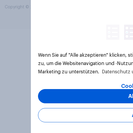
Copyright © 2026 YouGov PLC. Alle Rechte vorbehalten.
Wenn Sie auf "Alle akzeptieren" klicken, 
zu, um die Websitenavigation und -Nutzun
Marketing zu unterstützen.
Datenschutz 
Cook
A