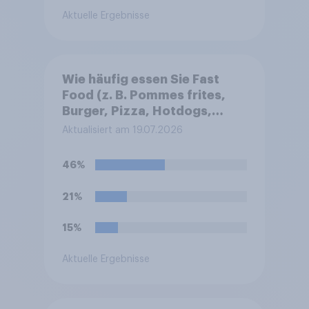
Aktuelle Ergebnisse
Wie häufig essen Sie Fast
Food (z. B. Pommes frites,
Burger, Pizza, Hotdogs,
Chicken Nuggets oder
Aktualisiert am 19.07.2026
Döner)?
46%
21%
15%
Aktuelle Ergebnisse