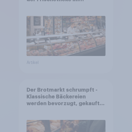
Lebensmitteleinzelhandel
wandelt
Artikel
Der Brotmarkt schrumpft -
Klassische Bäckereien
werden bevorzugt, gekauft
wird dennoch häufiger bei
SB-Backstationen