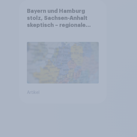
Bayern und Hamburg
stolz, Sachsen-Anhalt
skeptisch – regionale
Identität im Vergleich +++
Verbundenheit mit
Europa im Osten am
geringsten
Artikel