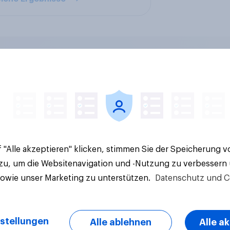
en im Pride-Check
Finanz-Talk: Mit we
: Zwischen Haltung
sprechen die Deuts
Wirkung
eigentlich über Geld
 "Alle akzeptieren" klicken, stimmen Sie der Speicherung 
 zu, um die Websitenavigation und -Nutzung zu verbessern
sowie unser Marketing zu unterstützen.
Datenschutz und C
stellungen
Alle ablehnen
Alle a