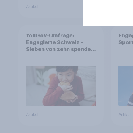
Artikel
Artikel
YouGov-Umfrage:
Enga
Engagierte Schweiz –
Spor
Sieben von zehn spenden,
fast die Hälfte arbeitet
freiwillig
Artikel
Artikel