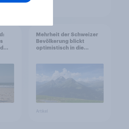
Artikel
d:
Mehrheit der Schweizer
ls
Bevölkerung blickt
nd
optimistisch in die
Zukunft – Sorgen
betreffen vor allem
Gesundheitswesen und
Altersvorsorge
Artikel