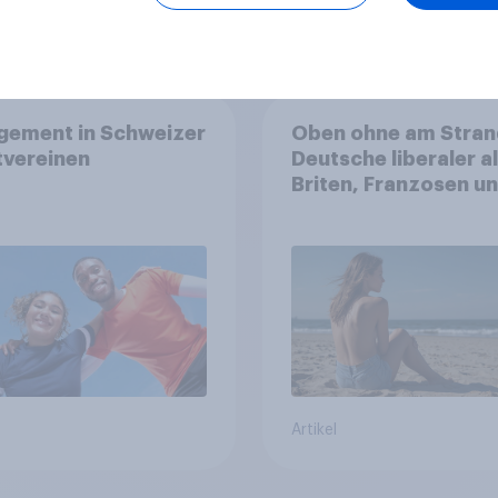
Artikel
gement in Schweizer
Oben ohne am Stran
tvereinen
Deutsche liberaler a
Briten, Franzosen u
Italiener
Artikel