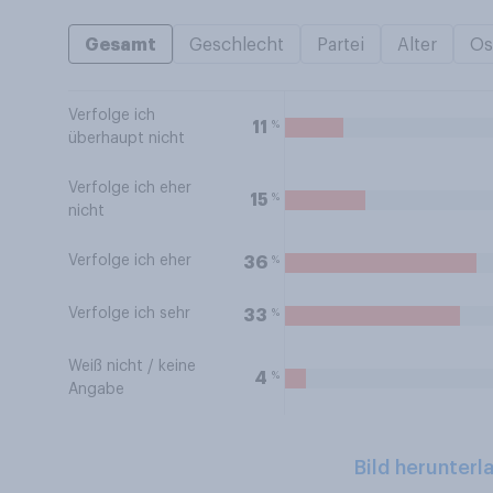
Gesamt
Geschlecht
Partei
Alter
Os
Verfolge ich
%
11
überhaupt nicht
Verfolge ich eher
%
15
nicht
Verfolge ich eher
%
36
Verfolge ich sehr
%
33
Weiß nicht / keine
%
4
Angabe
Bild herunterl