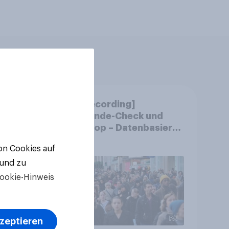
m
[CH Recording]
chen
Gemeinde-Check und
?
StratPop – Datenbasierte
Strategien für
von Cookies auf
Gemeinden
 und zu
ookie-Hinweis
kzeptieren