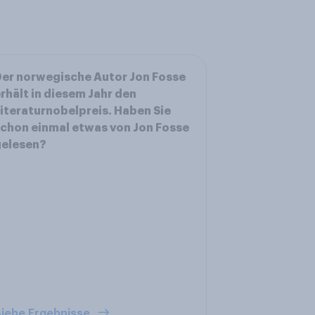
er norwegische Autor Jon Fosse
rhält in diesem Jahr den
iteraturnobelpreis. Haben Sie
chon einmal etwas von Jon Fosse
gelesen?
iehe Ergebnisse