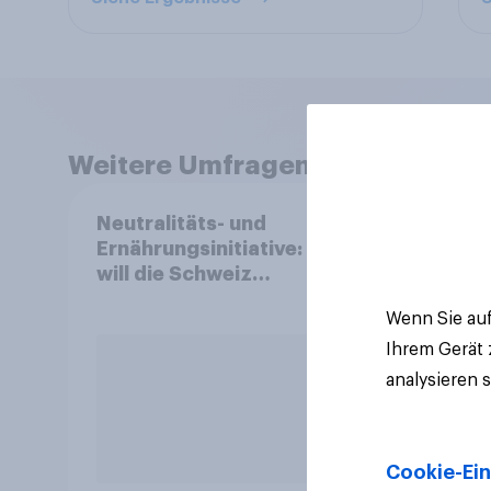
Weitere Umfragen anzeigen
Neutralitäts- und
Mark
Ernährungsinitiative: Wie
2026
will die Schweiz
und 
abstimmen?
Wenn Sie auf
Ihrem Gerät
analysieren 
Cookie-Ein