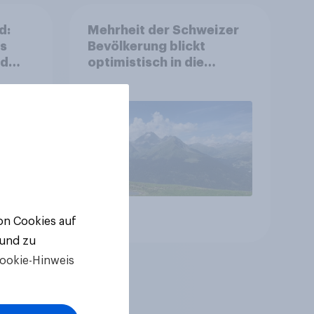
d:
Mehrheit der Schweizer
ls
Bevölkerung blickt
nd
optimistisch in die
Zukunft – Sorgen
betreffen vor allem
Gesundheitswesen und
Altersvorsorge
Artikel
von Cookies auf
 und zu
ookie-Hinweis