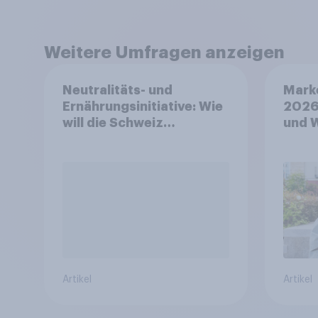
Weitere Umfragen anzeigen
Neutralitäts- und
Mark
Ernährungsinitiative: Wie
2026
will die Schweiz
und 
abstimmen?
Artikel
Artikel