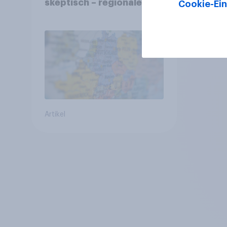
skeptisch – regionale
Cookie-Ein
Identität im Vergleich +++
Verbundenheit mit
Europa im Osten am
geringsten
Artikel