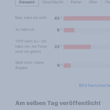
Gesamt
Geschlecht
Partei
Alter
Os
Nein, habe ich nicht
%
63
Ja, habe ich
%
9
Trifft nicht zu – ich
%
23
habe von Jon Fosse
noch nie gehört
Weiß nicht / keine
%
6
Angabe
Bild herunterl
Am selben Tag veröffentlicht