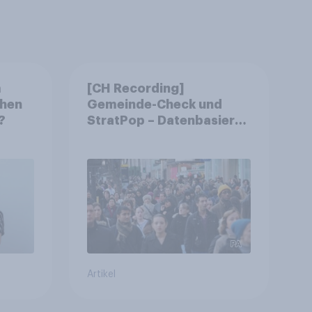
m
[CH Recording]
chen
Gemeinde-Check und
?
StratPop – Datenbasierte
Strategien für
Gemeinden
Artikel