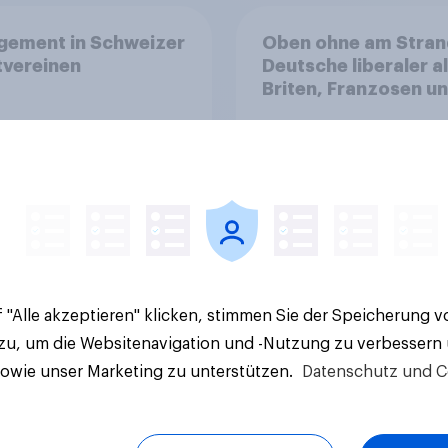
gement in Schweizer
Oben ohne am Stran
tvereinen
Deutsche liberaler a
Briten, Franzosen u
Italiener
Artikel
 "Alle akzeptieren" klicken, stimmen Sie der Speicherung 
 zu, um die Websitenavigation und -Nutzung zu verbessern
sowie unser Marketing zu unterstützen.
Datenschutz und C