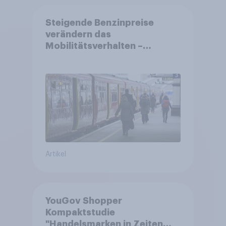
Steigende Benzinpreise
verändern das
Mobilitätsverhalten –
Deutsche steigen bei
längeren Strecken vom Auto
auf öffentliche
Verkehrsmittel um
Artikel
YouGov Shopper
Kompaktstudie
"Handelsmarken in Zeiten