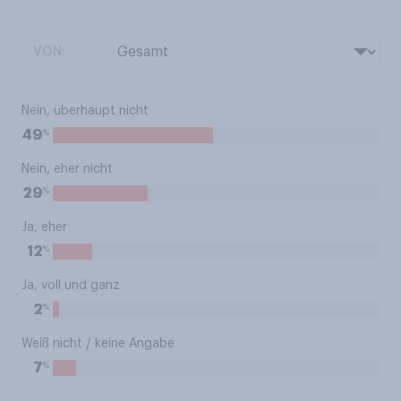
VON:
Nein, überhaupt nicht
%
49
Nein, eher nicht
%
29
Ja, eher
%
12
Ja, voll und ganz
%
2
Weiß nicht / keine Angabe
%
7