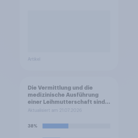
Artikel
Die Vermittlung und die
medizinische Ausführung
einer Leihmutterschaft sind
in Deutschland anders als in
Aktualisiert am 21.07.2026
einigen anderen Ländern
verboten. Wie stehen Sie zu
38%
diesem Verbot?