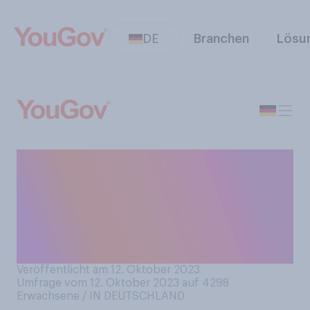
DE
Branchen
Lösu
Morgen ist Freitag, der 13.
Glauben Sie daran, dass an
einem Freitag, dem 13.,
besonders viele Unglücke
passieren?
Veröffentlicht am 12. Oktober 2023
Umfrage vom 12. Oktober 2023 auf 4298
Erwachsene / IN DEUTSCHLAND