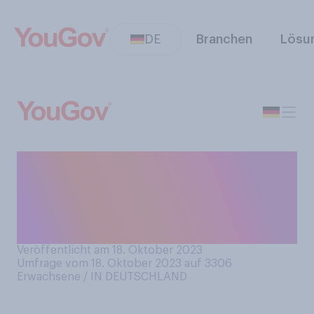
DE
Branchen
Lösu
Ungefähr an wie vielen
Tagen pro Woche haben Sie
eine warme Mahlzeit auf dem
Tisch?
Veröffentlicht am 18. Oktober 2023
Umfrage vom 18. Oktober 2023 auf 3306
Erwachsene / IN DEUTSCHLAND