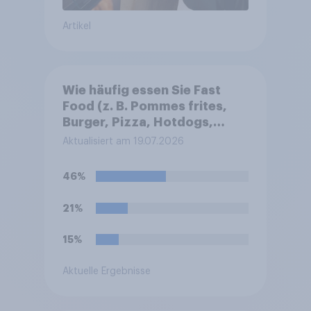
Artikel
Wie häufig essen Sie Fast
Food (z. B. Pommes frites,
Burger, Pizza, Hotdogs,
Chicken Nuggets oder
Aktualisiert am 19.07.2026
Döner)?
46%
21%
15%
Aktuelle Ergebnisse