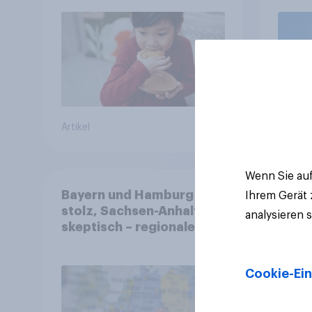
freiwillig
Artikel
Artikel
Wenn Sie auf
Bayern und Hamburg
Ihrem Gerät
stolz, Sachsen-Anhalt
analysieren 
skeptisch – regionale
Identität im Vergleich +++
Verbundenheit mit
Cookie-Ein
Europa im Osten am
geringsten