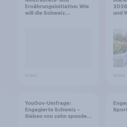
Ernährungsinitiative: Wie
2026
will die Schweiz
und 
abstimmen?
Artikel
Artikel
YouGov-Umfrage:
Enga
Engagierte Schweiz –
Spor
Sieben von zehn spenden,
fast die Hälfte arbeitet