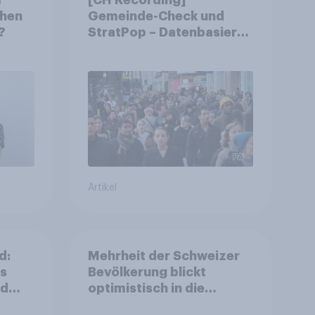
chen
Gemeinde-Check und
?
StratPop – Datenbasierte
Strategien für
Gemeinden
Artikel
d:
Mehrheit der Schweizer
ls
Bevölkerung blickt
nd
optimistisch in die
Zukunft – Sorgen