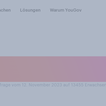
nchen
Lösungen
Warum YouGov
hr Zuhause in der 
r Regel mit Lichterk
rage vom 12. November 2023 auf 13455
Erwachse