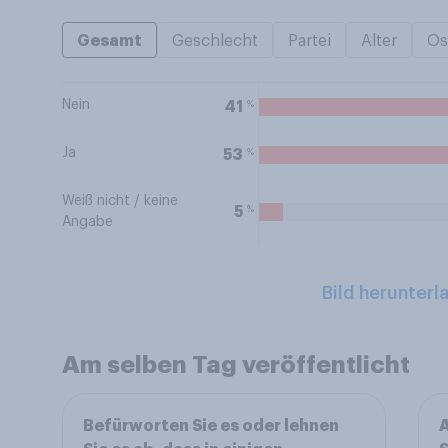
Gesamt
Geschlecht
Partei
Alter
Os
Nein
%
41
Ja
%
53
Weiß nicht / keine
%
5
Angabe
Bild herunterl
Am selben Tag veröffentlicht
Befürworten Sie es oder lehnen
A