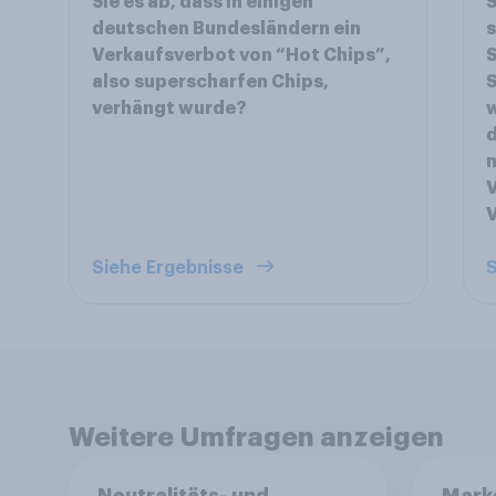
Sie es ab, dass in einigen
S
deutschen Bundesländern ein
s
Verkaufsverbot von “Hot Chips”,
S
also superscharfen Chips,
verhängt wurde?
w
d
n
V
Siehe Ergebnisse
S
Weitere Umfragen anzeigen
Neutralitäts- und
Mark