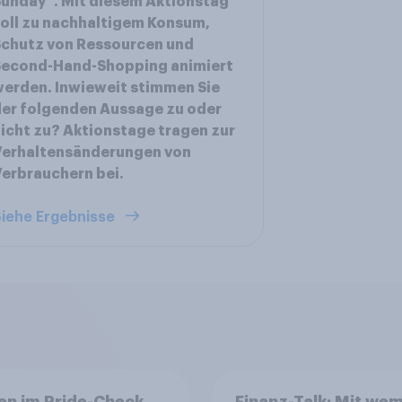
unday“. Mit diesem Aktionstag
oll zu nachhaltigem Konsum,
chutz von Ressourcen und
Second-Hand-Shopping animiert
erden. Inwieweit stimmen Sie
er folgenden Aussage zu oder
icht zu? Aktionstage tragen zur
Verhaltensänderungen von
erbrauchern bei.
iehe Ergebnisse
en im Pride-Check
Finanz-Talk: Mit we