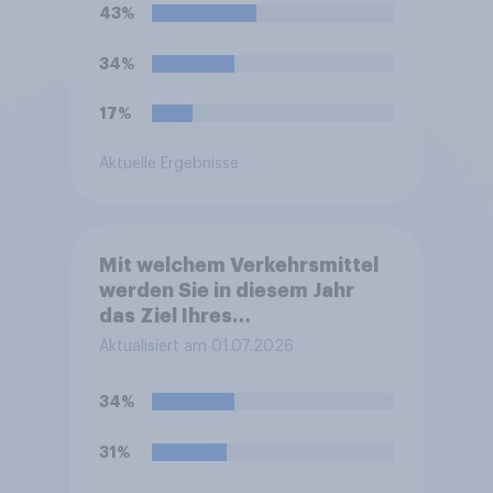
43%
34%
17%
Aktuelle Ergebnisse
Mit welchem Verkehrsmittel
werden Sie in diesem Jahr
das Ziel Ihres
Sommerurlaubes erreichen?
Aktualisiert am 01.07.2026
Bitte wählen Sie das
Verkehrsmittel aus, mit dem
34%
Sie die größte Strecke zu
Ihrem Ziel zurücklegen.
31%