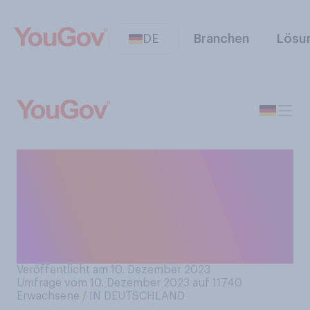
DE
Branchen
Lösu
Ab wann stellen Sie, wenn
überhaupt, bei sich zuhause
Ihren Weihnachtsbaum auf
bzw. wann haben Sie dies
getan?
Veröffentlicht am 10. Dezember 2023
Umfrage vom 10. Dezember 2023 auf 11740
Erwachsene / IN DEUTSCHLAND