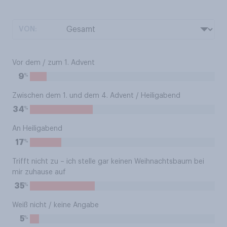
VON:
Vor dem / zum 1. Advent
%
9
Zwischen dem 1. und dem 4. Advent / Heiligabend
%
34
An Heiligabend
%
17
Trifft nicht zu – ich stelle gar keinen Weihnachtsbaum bei
mir zuhause auf
%
35
Weiß nicht / keine Angabe
%
5