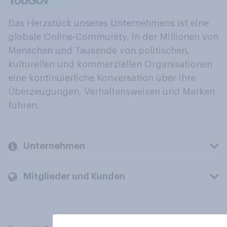
Das Herzstück unseres Unternehmens ist eine
globale Online-Community, in der Millionen von
Menschen und Tausende von politischen,
kulturellen und kommerziellen Organisationen
eine kontinuierliche Konversation über ihre
Überzeugungen, Verhaltensweisen und Marken
führen.
Unternehmen
Mitglieder und Kunden