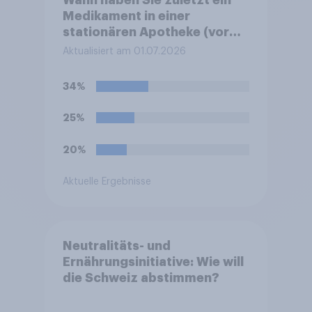
Wann haben Sie zuletzt ein
Medikament in einer
stationären Apotheke (vor
Ort / Ladenapotheke)
Aktualisiert am 01.07.2026
gekauft?
34%
25%
20%
Aktuelle Ergebnisse
Neutralitäts- und
Ernährungsinitiative: Wie will
die Schweiz abstimmen?