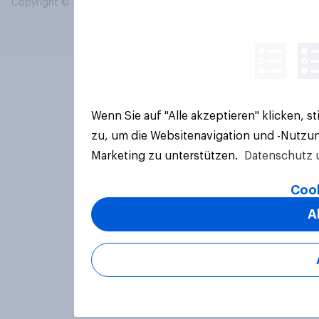
Copyright © 2026 YouGov PLC. Alle Rechte vorbehalten.
Wenn Sie auf "Alle akzeptieren" klicken, 
zu, um die Websitenavigation und -Nutzun
Marketing zu unterstützen.
Datenschutz 
Cook
A