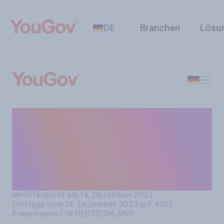
DE
Branchen
Lösu
Machen Ihnen
Weihnachtseinkäufe im
Allgemeinen Spaß, oder
empfinden Sie sie eher als
Stress?
Veröffentlicht am 14. Dezember 2023
Umfrage vom 14. Dezember 2023 auf 4012
Erwachsene / IN DEUTSCHLAND