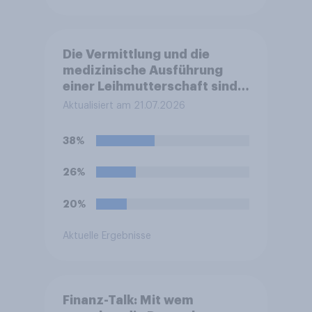
Die Vermittlung und die
medizinische Ausführung
einer Leihmutterschaft sind
in Deutschland anders als in
Aktualisiert am 21.07.2026
einigen anderen Ländern
verboten. Wie stehen Sie zu
38%
diesem Verbot?
26%
20%
Aktuelle Ergebnisse
Finanz-Talk: Mit wem