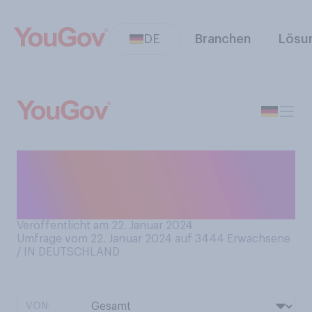
DE
Branchen
Lösu
Würden Sie sagen, dass Sie
eine schöne Handschrift
haben?
Veröffentlicht am 22. Januar 2024
Umfrage vom 22. Januar 2024 auf 3444
Erwachsene
/ IN DEUTSCHLAND
VON: