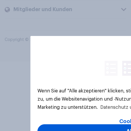
Mitglieder und Kunden
Copyright © 2026 YouGov PLC. Alle Rechte vorbehalten.
Wenn Sie auf "Alle akzeptieren" klicken, 
zu, um die Websitenavigation und -Nutzun
Marketing zu unterstützen.
Datenschutz 
Cook