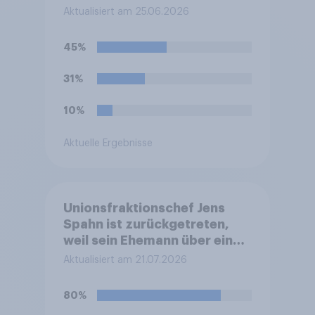
Aktualisiert am 25.06.2026
45%
31%
10%
Aktuelle Ergebnisse
Unionsfraktionschef Jens
Spahn ist zurückgetreten,
weil sein Ehemann über eine
Leihmutterschaft im Ausland
Aktualisiert am 21.07.2026
Vater geworden ist. In
Deutschland ist die
80%
Vermittlung und