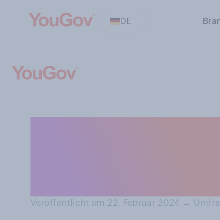
DE
Bra
Das Gericht „Ram
Nudelsuppe. Ha
probiert bzw. g
Veröffentlicht am 22. Februar 2024
→
Umfra