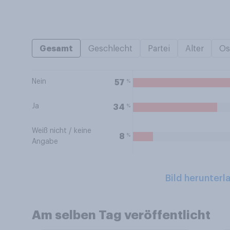
Gesamt
Geschlecht
Partei
Alter
Os
Nein
%
57
Ja
%
34
Weiß nicht / keine
%
8
Angabe
Bild herunterl
Am selben Tag veröffentlicht