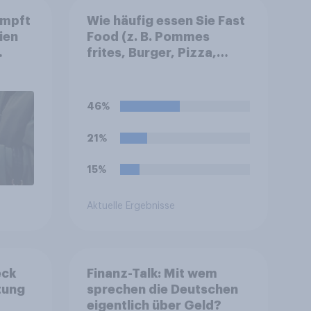
umpft
Wie häufig essen Sie Fast
ien
Food (z. B. Pommes
frites, Burger, Pizza,
ch
Hotdogs, Chicken
Nuggets oder Döner)?
46%
21%
15%
Aktuelle Ergebnisse
eck
Finanz-Talk: Mit wem
tung
sprechen die Deutschen
eigentlich über Geld?