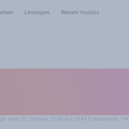
nchen
Lösungen
Warum YouGov
en“ ist eine japan
ben Sie schon ein
egessen?
ge vom 22. Februar 2024 auf 3349
Erwachsene / 