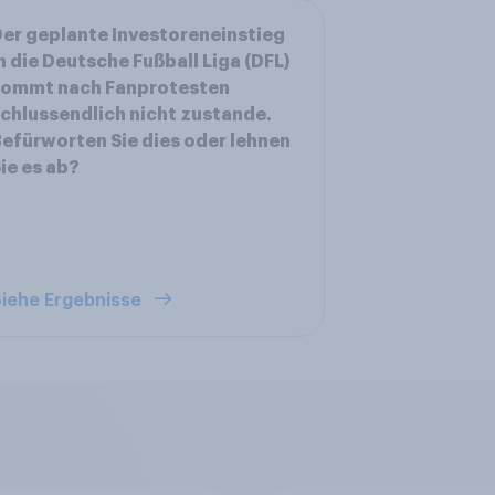
er geplante Investoreneinstieg
n die Deutsche Fußball Liga (DFL)
kommt nach Fanprotesten
chlussendlich nicht zustande.
efürworten Sie dies oder lehnen
ie es ab?
iehe Ergebnisse