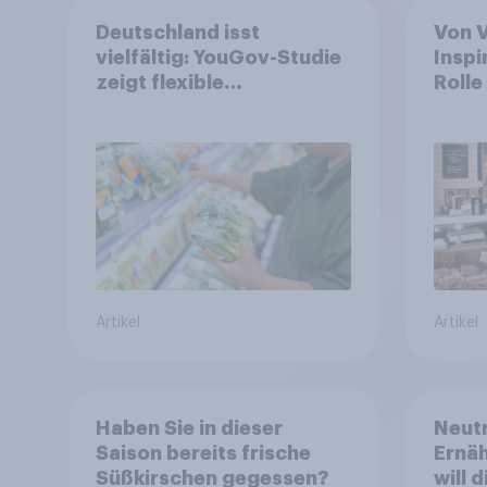
Deutschland isst
Von 
vielfältig: YouGov-Studie
Inspi
zeigt flexible
Rolle
Ernährungstrends statt
Leben
starrer Diäten
wand
Artikel
Artikel
Haben Sie in dieser
Neutr
Saison bereits frische
Ernäh
Süßkirschen gegessen?
will 