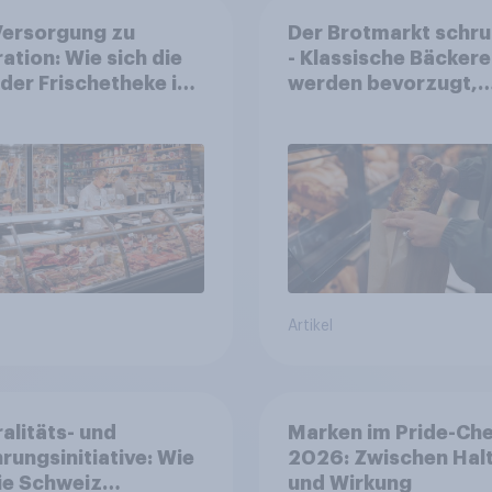
Versorgung zu
Der Brotmarkt schr
ration: Wie sich die
- Klassische Bäckere
 der Frischetheke im
werden bevorzugt,
smitteleinzelhandel
gekauft wird denno
elt
häufiger bei SB-
Backstationen
Artikel
alitäts- und
Marken im Pride-Ch
rungsinitiative: Wie
2026: Zwischen Hal
die Schweiz
und Wirkung