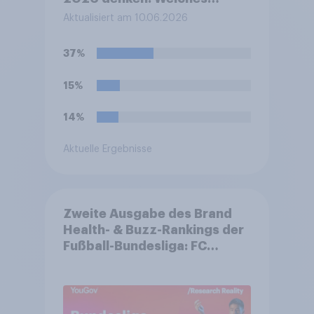
Gefühl beschreibt Ihre
Aktualisiert am 10.06.2026
persönliche Stimmung
derzeit am besten?
37%
15%
14%
Aktuelle Ergebnisse
Zweite Ausgabe des Brand
Health- & Buzz-Rankings der
Fußball-Bundesliga: FC
Bayern München festigt
Spitzenposition