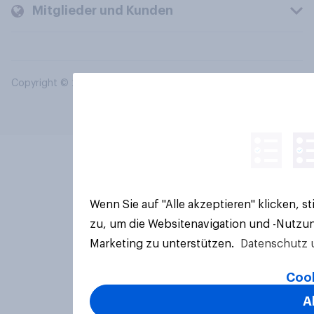
Mitglieder und Kunden
Copyright © 2026 YouGov PLC. Alle Rechte vorbehalten.
Wenn Sie auf "Alle akzeptieren" klicken, 
zu, um die Websitenavigation und -Nutzun
Marketing zu unterstützen.
Datenschutz 
Cook
A