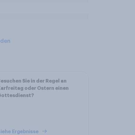
aden
esuchen Sie in der Regel an
arfreitag oder Ostern einen
Gottesdienst?
iehe Ergebnisse