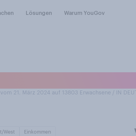
nchen
Lösungen
Warum YouGov
ie am ehesten mit 
vom 21. März 2024 auf 13803
Erwachsene / IN DE
t/West
Einkommen