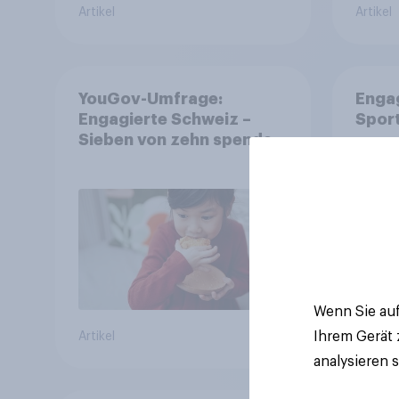
Artikel
Artikel
YouGov-Umfrage:
Enga
Engagierte Schweiz –
Spor
Sieben von zehn spenden,
fast die Hälfte arbeitet
freiwillig
Wenn Sie auf
Ihrem Gerät
Artikel
Artikel
analysieren 