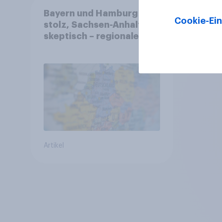
Bayern und Hamburg
Cookie-Ein
stolz, Sachsen-Anhalt
skeptisch – regionale
Identität im Vergleich +++
Verbundenheit mit
Europa im Osten am
geringsten
Artikel