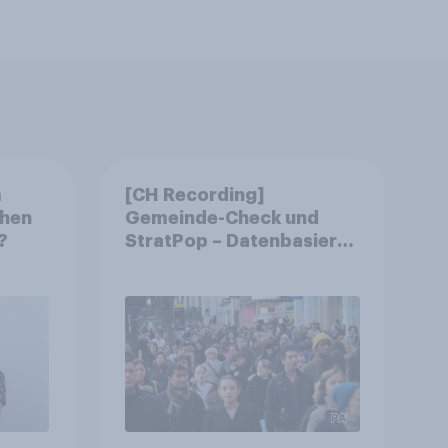
m
[CH Recording]
chen
Gemeinde-Check und
?
StratPop – Datenbasierte
Strategien für
Gemeinden