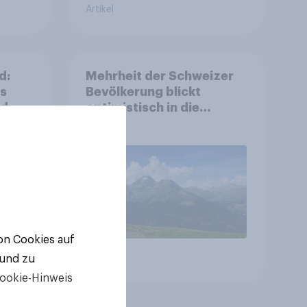
Artikel
d:
Mehrheit der Schweizer
ls
Bevölkerung blickt
nd
optimistisch in die
Zukunft – Sorgen
betreffen vor allem
Gesundheitswesen und
Altersvorsorge
von Cookies auf
 und zu
Artikel
ookie-Hinweis