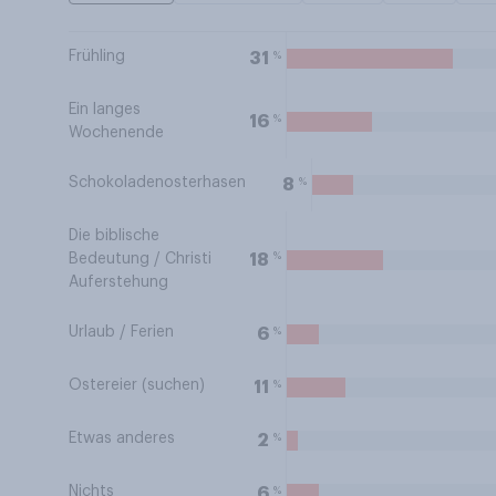
Frühling
%
31
Ein langes
%
16
Wochenende
Schokoladenosterhasen
%
8
Die biblische
%
18
Bedeutung / Christi
Auferstehung
Urlaub / Ferien
%
6
Ostereier (suchen)
%
11
Etwas anderes
%
2
Nichts
%
6