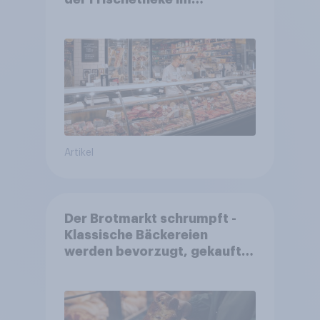
Lebensmitteleinzelhandel
wandelt
Artikel
Der Brotmarkt schrumpft -
Klassische Bäckereien
werden bevorzugt, gekauft
wird dennoch häufiger bei
SB-Backstationen