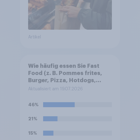
Artikel
Wie häufig essen Sie Fast
Food (z. B. Pommes frites,
Burger, Pizza, Hotdogs,
Chicken Nuggets oder
Aktualisiert am 19.07.2026
Döner)?
46%
21%
15%