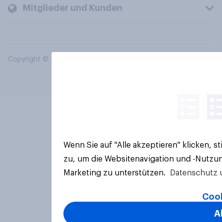
Mitglieder und Kunden
Copyright © 2026 YouGov PLC. Alle Rechte vorbehalten.
Wenn Sie auf "Alle akzeptieren" klicken, 
zu, um die Websitenavigation und -Nutzun
Marketing zu unterstützen.
Datenschutz 
Cook
A