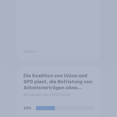
Tracker
Die Koalition von Union und
SPD plant, die Befristung von
Arbeitsverträgen ohne
sachlichen Grund zu
Aktualisiert am 03.07.2026
erleichtern. Sachgrundlose
Befristungen sollen demnach
33%
bis zu 48 Monate und mit bis