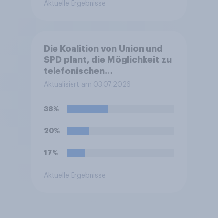
Aktuelle Ergebnisse
zu versteuernden Einkommen
von 277.826 Euro.
Befürworten Sie diese
Reform oder lehnen Sie sie
Die Koalition von Union und
ab?
SPD plant, die Möglichkeit zu
telefonischen
Krankschreibungen für
Aktualisiert am 03.07.2026
leichtere Erkrankungen ohne
Praxisbesuch abzuschaffen.
38%
Befürworten Sie das oder
lehnen Sie es ab?
20%
17%
Aktuelle Ergebnisse