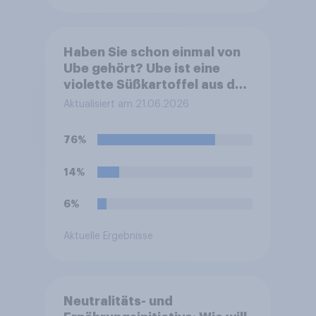
Haben Sie schon einmal von
Ube gehört? Ube ist eine
violette Süßkartoffel aus den
Philippinen, die häufig zum
Aktualisiert am 21.06.2026
Färben und Aromatisieren
von Süßspeisen verwendet
76%
wird.
14%
6%
Aktuelle Ergebnisse
Neutralitäts- und