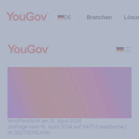
DE
Branchen
Lösu
Würden Sie in Deutschland
die Einführung einer
Zuckersteuer auf
zuckerhaltige Getränke
befürworten oder ablehnen?
Veröffentlicht am 16. April 2024
Umfrage vom 16. April 2024 auf 9471
Erwachsene /
IN DEUTSCHLAND