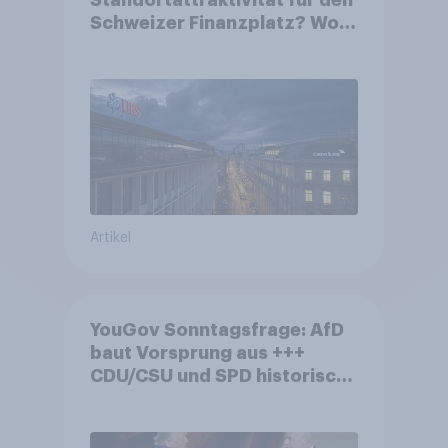
Standortattraktivität für den
Schweizer Finanzplatz? Wo
die Bevölkerung in der
Debatte um die Regulierung
von Grossbanken steht
Artikel
YouGov Sonntagsfrage: AfD
baut Vorsprung aus +++
CDU/CSU und SPD historisch
niedrig +++ Bürgerinnen und
Bürger wünschen sich
Fußball-WM ohne Politik