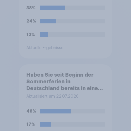
38%
24%
12%
Aktuelle Ergebnisse
Haben Sie seit Beginn der
Sommerferien in
Deutschland bereits in einem
Stau auf der Autobahn
Aktualisiert am 22.07.2026
gestanden?
48%
17%