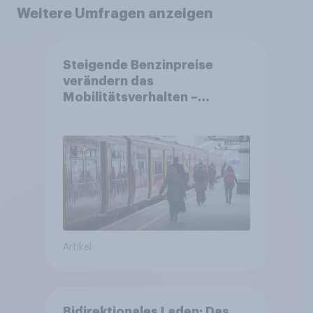
Weitere Umfragen anzeigen
Steigende Benzinpreise
verändern das
Mobilitätsverhalten –
Deutsche steigen bei
längeren Strecken vom Auto
auf öffentliche
Verkehrsmittel um
Artikel
Bidirektionales Laden: Das