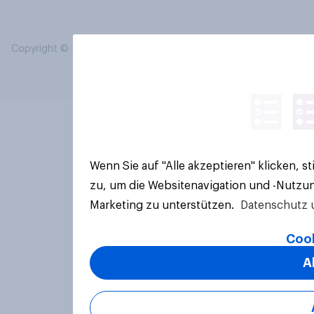
Copyright © 2026 YouGov PLC. Alle Rechte vorbehalten.
Wenn Sie auf "Alle akzeptieren" klicken, 
zu, um die Websitenavigation und -Nutzun
Marketing zu unterstützen.
Datenschutz 
Cook
A