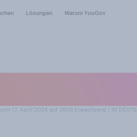
nchen
Lösungen
Warum YouGov
lgenden Aussagen w
men?
om 17. April 2024 auf 3808
Erwachsene / IN DEU