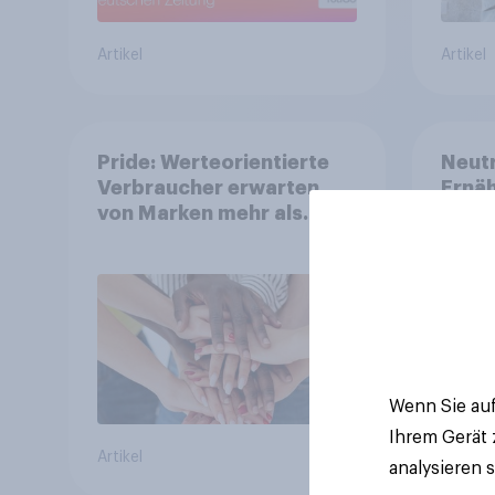
Artikel
Artikel
Pride: Werteorientierte
Neutr
Verbraucher erwarten
Ernäh
von Marken mehr als
will 
Symbolik
abst
Wenn Sie auf
Ihrem Gerät
Artikel
Artikel
analysieren 