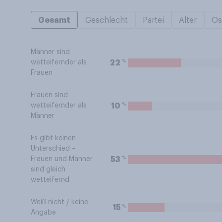
Gesamt
Geschlecht
Partei
Alter
Os
Männer sind
%
22
wetteifernder als
Frauen
Frauen sind
%
10
wetteifernder als
Männer
Es gibt keinen
Unterschied –
%
53
Frauen und Männer
sind gleich
wetteifernd
Weiß nicht / keine
%
15
Angabe