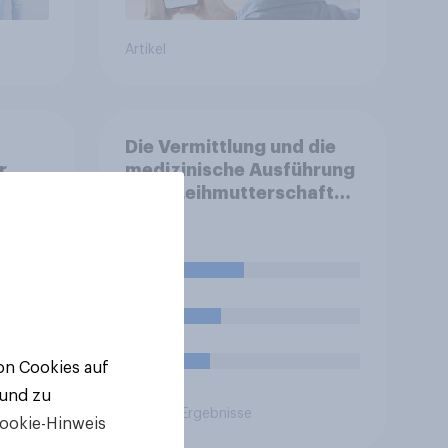
Artikel
Die Vermittlung und die
r
medizinische Ausführung
einer Leihmutterschaft
ür
sind in Deutschland
utes
anders als in einigen
anderen Ländern
38%
verboten. Wie stehen Sie
zu diesem Verbot?
26%
20%
von Cookies auf
 und zu
Aktuelle Ergebnisse
ookie-Hinweis