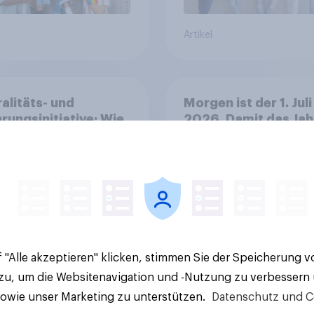
Artikel
alitäts- und
Morgen ist der 1. Juli
rungsinitiative: Wie
2026. Damit das Jah
die Schweiz
2026 zur Hälfte
immen?
Geschichte. War es f
Sie persönlich ein g
oder ein schlechtes
44%
Halbjahr?
30%
10%
 "Alle akzeptieren" klicken, stimmen Sie der Speicherung 
 zu, um die Websitenavigation und -Nutzung zu verbessern
Aktuelle Ergebnisse
sowie unser Marketing zu unterstützen.
Datenschutz und C