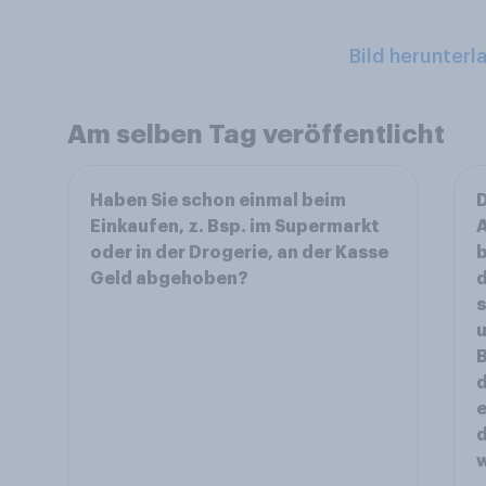
Bild herunterl
Am selben Tag veröffentlicht
Haben Sie schon einmal beim
D
Einkaufen, z. Bsp. im Supermarkt
A
oder in der Drogerie, an der Kasse
b
Geld abgehoben?
d
s
u
B
e
d