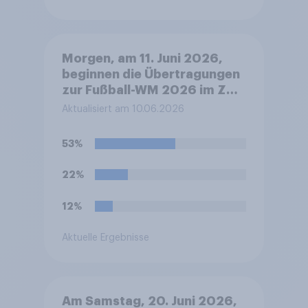
Morgen, am 11. Juni 2026,
beginnen die Übertragungen
zur Fußball-WM 2026 im ZDF
mit der Eröffnungsfeier ab
Aktualisiert am 10.06.2026
ca. 19.30 Uhr deutscher Zeit
und dem anschließenden
53%
Eröffnungsspiel Mexiko
gegen Südafrika. Werden Sie
22%
die Übertragungen morgen
Abend verfolgen?
12%
Aktuelle Ergebnisse
Am Samstag, 20. Juni 2026,