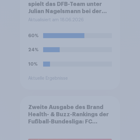
spielt das DFB-Team unter
Julian Nagelsmann bei der
Fußball-WM sein zweites
Aktualisiert am 18.06.2026
Gruppenspiel gegen die
Elfenbeinküste. Was glauben
60%
Sie, wie das Spiel ausgehen
wird?
24%
10%
Aktuelle Ergebnisse
Zweite Ausgabe des Brand
Health- & Buzz-Rankings der
Fußball-Bundesliga: FC
Bayern München festigt
Spitzenposition