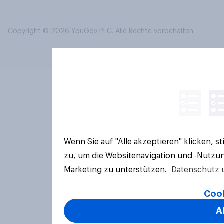
Copyright © 2026 YouGov PLC. Alle Rechte vorbehalten.
Wenn Sie auf "Alle akzeptieren" klicken, 
zu, um die Websitenavigation und -Nutzun
Marketing zu unterstützen.
Datenschutz 
Cook
A