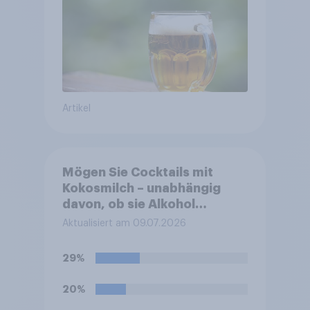
wächst um über 23 Prozent
Artikel
Mögen Sie Cocktails mit
Kokosmilch – unabhängig
davon, ob sie Alkohol
enthalten oder alkoholfrei
Aktualisiert am 09.07.2026
sind?
29%
20%