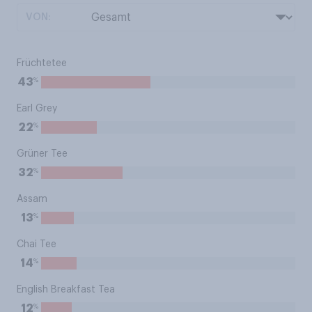
VON:
Früchtetee
%
43
Earl Grey
%
22
Grüner Tee
%
32
Assam
%
13
Chai Tee
%
14
English Breakfast Tea
%
12