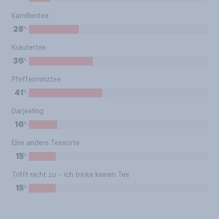
Kamillentee
%
28
Kräutertee
%
36
Pfefferminztee
%
41
Darjeeling
%
16
Eine andere Teesorte
%
15
Trifft nicht zu – ich trinke keinen Tee
%
15