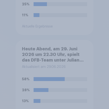
25%
11%
Aktuelle Ergebnisse
Heute Abend, am 29. Juni
2026 um 22.30 Uhr, spielt
das DFB-Team unter Julian
Nagelsmann bei der Fußball-
Aktualisiert am 29.06.2026
WM sein Sechzehntel-
Finalspiel gegen Paraguay.
58%
Was glauben Sie, wer das
Spiel gewinnen und damit ins
28%
Achtelfinale einziehen wird?
13%