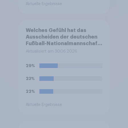
Aktuelle Ergebnisse
Welches Gefühl hat das
Ausscheiden der deutschen
Fußball-Nationalmannschaft
bei der FIFA-
Aktualisiert am 30.06.2026
Weltmeisterschaft am
ehesten bei Ihnen ausgelöst?
29%
23%
22%
Aktuelle Ergebnisse