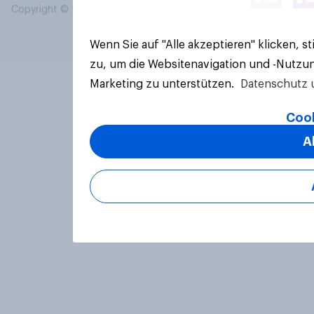
Copyright © 2026 YouGov PLC. Alle Rechte vorbehalten.
Wenn Sie auf "Alle akzeptieren" klicken, 
zu, um die Websitenavigation und -Nutzun
Marketing zu unterstützen.
Datenschutz 
Cook
A