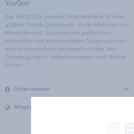
Das Herzstück unseres Unternehmens ist eine
globale Online-Community, in der Millionen von
Menschen und Tausende von politischen,
kulturellen und kommerziellen Organisationen
eine kontinuierliche Konversation über ihre
Überzeugungen, Verhaltensweisen und Marken
führen.
Unternehmen
Mitglieder und Kunden