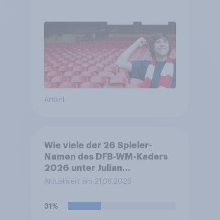
Artikel
Wie viele der 26 Spieler-
Namen des DFB-WM-Kaders
2026 unter Julian
Nagelsmann können Sie
Aktualisiert am 21.06.2026
nennen?
31%