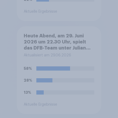
Aktuelle Ergebnisse
Heute Abend, am 29. Juni
2026 um 22.30 Uhr, spielt
das DFB-Team unter Julian
Nagelsmann bei der Fußball-
Aktualisiert am 29.06.2026
WM sein Sechzehntel-
Finalspiel gegen Paraguay.
58%
Was glauben Sie, wer das
Spiel gewinnen und damit ins
28%
Achtelfinale einziehen wird?
13%
Aktuelle Ergebnisse