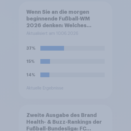
Wenn Sie an die morgen
beginnende Fußball-WM
2026 denken: Welches
Gefühl beschreibt Ihre
Aktualisiert am 10.06.2026
persönliche Stimmung
derzeit am besten?
37%
15%
14%
Aktuelle Ergebnisse
Zweite Ausgabe des Brand
Health- & Buzz-Rankings der
Fußball-Bundesliga: FC