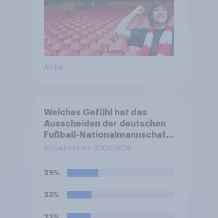
Artikel
Welches Gefühl hat das
Ausscheiden der deutschen
Fußball-Nationalmannschaft
bei der FIFA-
Aktualisiert am 30.06.2026
Weltmeisterschaft am
ehesten bei Ihnen ausgelöst?
29%
23%
22%