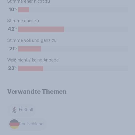
Stimme eher nicht zu
%
10
Stimme eher zu
%
42
Stimme voll und ganz zu
%
21
Weiß nicht / keine Angabe
%
23
Verwandte Themen
Fußball
Deutschland