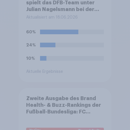
spielt das DFB-Team unter
Julian Nagelsmann bei der
Fußball-WM sein zweites
Aktualisiert am 18.06.2026
Gruppenspiel gegen die
Elfenbeinküste. Was glauben
60%
Sie, wie das Spiel ausgehen
wird?
24%
10%
Aktuelle Ergebnisse
Zweite Ausgabe des Brand
Health- & Buzz-Rankings der
Fußball-Bundesliga: FC
Bayern München festigt
Spitzenposition