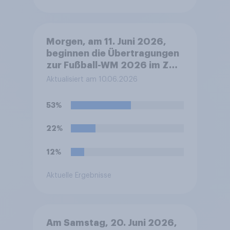
Morgen, am 11. Juni 2026,
beginnen die Übertragungen
zur Fußball-WM 2026 im ZDF
mit der Eröffnungsfeier ab
Aktualisiert am 10.06.2026
ca. 19.30 Uhr deutscher Zeit
und dem anschließenden
53%
Eröffnungsspiel Mexiko
gegen Südafrika. Werden Sie
22%
die Übertragungen morgen
Abend verfolgen?
12%
Aktuelle Ergebnisse
Am Samstag, 20. Juni 2026,