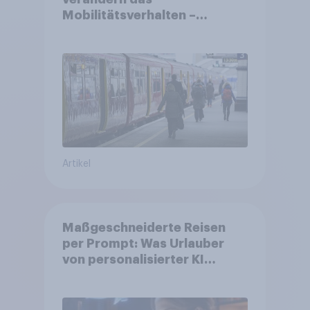
Mobilitätsverhalten –
Deutsche steigen bei
längeren Strecken vom Auto
auf öffentliche
Verkehrsmittel um
Artikel
Maßgeschneiderte Reisen
per Prompt: Was Urlauber
von personalisierter KI
erwarten, und welche KI-
Tools bei der Reiseplanung
bereits genutzt werden