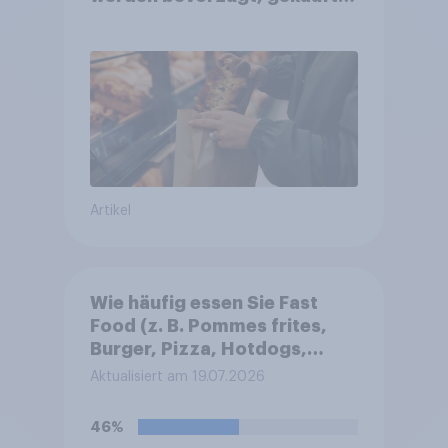
wird dennoch häufiger bei
SB-Backstationen
Artikel
Wie häufig essen Sie Fast
Food (z. B. Pommes frites,
Burger, Pizza, Hotdogs,
Chicken Nuggets oder
Aktualisiert am 19.07.2026
Döner)?
46%