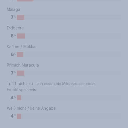
Malaga
%
7
Erdbeere
%
8
Kaffee / Mokka
%
6
Pfirsich Maracuja
%
7
Trifft nicht zu – ich esse kein Milchspeise- oder
Fruchtspeiseeis
%
4
Weiß nicht / keine Angabe
%
4