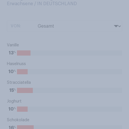
Erwachsene / IN DEUTSCHLAND
VON:
Vanille
%
13
Haselnuss
%
10
Stracciatella
%
15
Joghurt
%
10
Schokolade
%
16