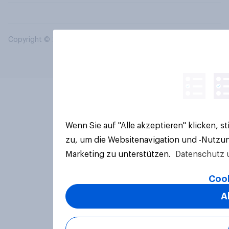
Copyright © 2026 YouGov PLC. Alle Rechte vorbehalten.
Wenn Sie auf "Alle akzeptieren" klicken, 
zu, um die Websitenavigation und -Nutzun
Marketing zu unterstützen.
Datenschutz 
Cook
A