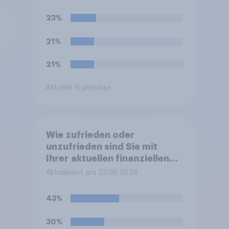
23%
21%
21%
Aktuelle Ergebnisse
Wie zufrieden oder
unzufrieden sind Sie mit
Ihrer aktuellen finanziellen
Haushaltssituation?
Aktualisiert am 23.06.2026
43%
30%