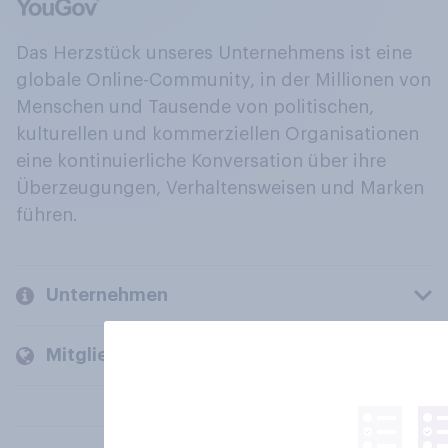
Das Herzstück unseres Unternehmens ist eine
globale Online-Community, in der Millionen von
Menschen und Tausende von politischen,
kulturellen und kommerziellen Organisationen
eine kontinuierliche Konversation über ihre
Überzeugungen, Verhaltensweisen und Marken
führen.
Unternehmen
Mitglieder und Kunden