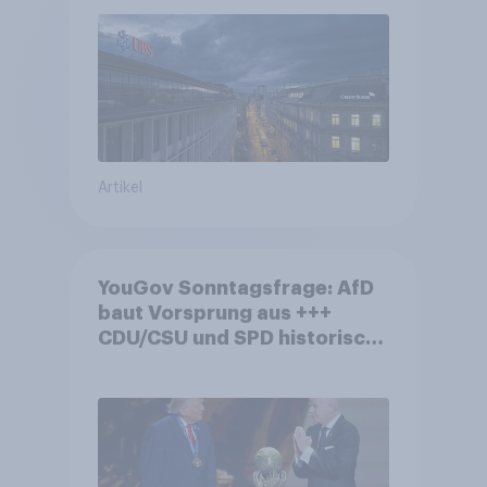
Debatte um die Regulierung
von Grossbanken steht
Artikel
YouGov Sonntagsfrage: AfD
baut Vorsprung aus +++
CDU/CSU und SPD historisch
niedrig +++ Bürgerinnen und
Bürger wünschen sich
Fußball-WM ohne Politik