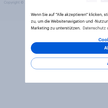
Copyright © 2026 YouGov PLC. Alle Rechte vorbehalten.
Wenn Sie auf "Alle akzeptieren" klicken, 
zu, um die Websitenavigation und -Nutzun
Marketing zu unterstützen.
Datenschutz 
Cook
A