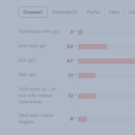
Gesamt
Geschlecht
Partei
Alter
Os
Überhaupt nicht gut
%
3
Eher nicht gut
%
20
Eher gut
%
47
Sehr gut
%
12
Trifft nicht zu – ich
%
12
lese oder schaue
keine Krimis
Weiß nicht / keine
%
6
Angabe