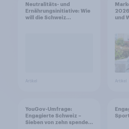
Neutralitäts- und
Mark
Ernährungsinitiative: Wie
2026
will die Schweiz
und 
abstimmen?
Artikel
Artikel
YouGov-Umfrage:
Enga
Engagierte Schweiz –
Spor
Sieben von zehn spenden,
fast die Hälfte arbeitet