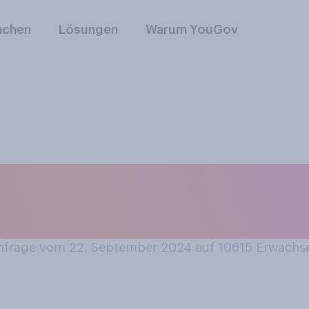
nchen
Lösungen
Warum YouGov
rimi schauen oder 
en, wer der Mörder 
frage vom 22. September 2024 auf 10615
Erwachs