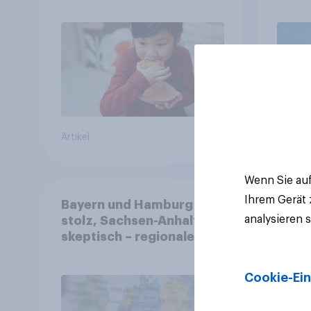
freiwillig
Artikel
Artikel
Wenn Sie auf
Ihrem Gerät
Bayern und Hamburg
analysieren 
stolz, Sachsen-Anhalt
skeptisch – regionale
Identität im Vergleich +++
Verbundenheit mit
Cookie-Ein
Europa im Osten am
geringsten