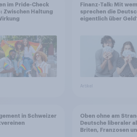
en im Pride-Check
Finanz-Talk: Mit we
: Zwischen Haltung
sprechen die Deuts
Wirkung
eigentlich über Geld
Artikel
gement in Schweizer
Oben ohne am Stran
tvereinen
Deutsche liberaler a
Briten, Franzosen u
Italiener