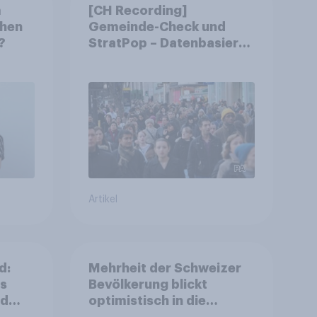
m
[CH Recording]
chen
Gemeinde-Check und
?
StratPop – Datenbasierte
Strategien für
Gemeinden
Artikel
d:
Mehrheit der Schweizer
ls
Bevölkerung blickt
nd
optimistisch in die
Zukunft – Sorgen