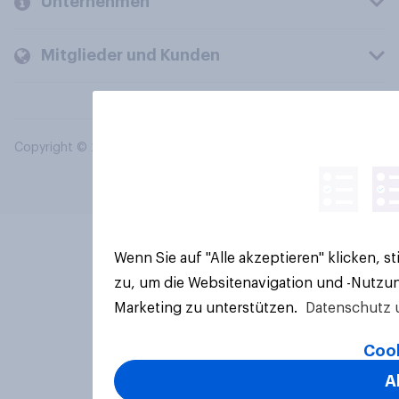
Unternehmen
Mitglieder und Kunden
Copyright © 2026 YouGov PLC. Alle Rechte vorbehalten.
Wenn Sie auf "Alle akzeptieren" klicken, 
zu, um die Websitenavigation und -Nutzun
Marketing zu unterstützen.
Datenschutz 
Cook
A