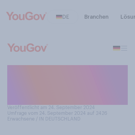
DE
Branchen
Lösu
Haben Sie schon einmal
etwas von der spirituellen
Idee der Manifestation
gehört?
Veröffentlicht am 24. September 2024
Umfrage vom 24. September 2024 auf 2426
Erwachsene / IN DEUTSCHLAND