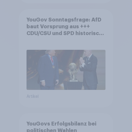
YouGov Sonntagsfrage: AfD
baut Vorsprung aus +++
CDU/CSU und SPD historisch
niedrig +++ Bürgerinnen und
Bürger wünschen sich
Fußball-WM ohne Politik
Artikel
YouGovs Erfolgsbilanz bei
politischen Wahlen