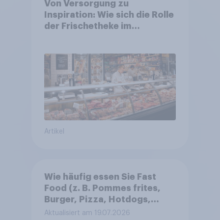
Von Versorgung zu
Inspiration: Wie sich die Rolle
der Frischetheke im
Lebensmitteleinzelhandel
wandelt
Artikel
Wie häufig essen Sie Fast
Food (z. B. Pommes frites,
Burger, Pizza, Hotdogs,
Chicken Nuggets oder
Aktualisiert am 19.07.2026