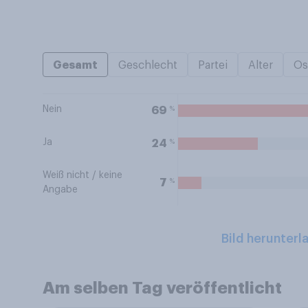
Gesamt
Geschlecht
Partei
Alter
Os
Nein
%
69
Ja
%
24
Weiß nicht / keine
%
7
Angabe
Bild herunterl
Am selben Tag veröffentlicht