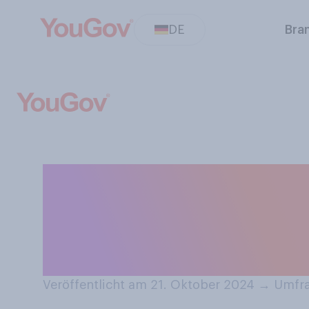
DE
Bra
“Aura” ist das 
Haben Sie das W
einmal vernom
Veröffentlicht am 21. Oktober 2024
→
Umfra