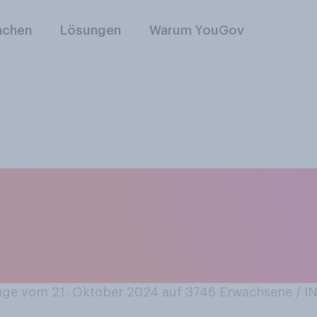
nchen
Lösungen
Warum YouGov
“Jugendwort des Jah
ort von einem Juge
men?
ge vom 21. Oktober 2024 auf 3746
Erwachsene / 