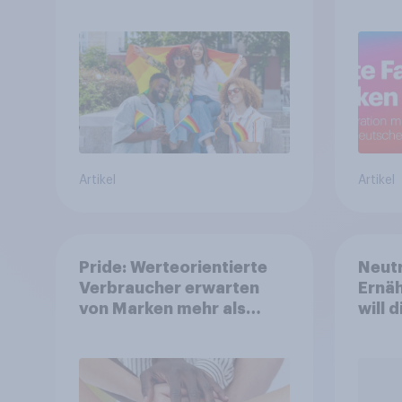
Artikel
Artikel
Pride: Werteorientierte
Neutr
Verbraucher erwarten
Ernäh
von Marken mehr als
will 
Symbolik
abst