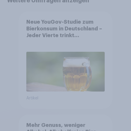
Weitere Umfragen anzeigen
Neue YouGov-Studie zum
Bierkonsum in Deutschland –
Jeder Vierte trinkt
wöchentlich alkoholhaltiges
Bier, Alkoholfreies Bier
wächst um über 23 Prozent
Artikel
Mehr Genuss, weniger