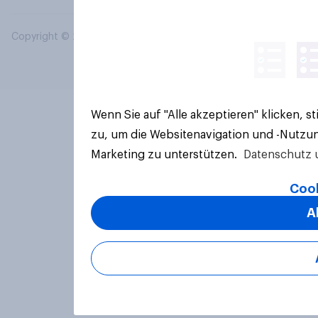
Copyright © 2026 YouGov PLC. Alle Rechte vorbehalten.
Wenn Sie auf "Alle akzeptieren" klicken, 
zu, um die Websitenavigation und -Nutzun
Marketing zu unterstützen.
Datenschutz 
Cook
A