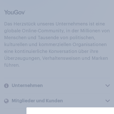
Das Herzstück unseres Unternehmens ist eine
globale Online-Community, in der Millionen von
Menschen und Tausende von politischen,
kulturellen und kommerziellen Organisationen
eine kontinuierliche Konversation über ihre
Überzeugungen, Verhaltensweisen und Marken
führen.
Unternehmen
Mitglieder und Kunden