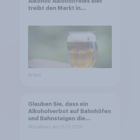
Alkohol: Alkoholfreies Bier
treibt den Markt in
Österreich
Artikel
Glauben Sie, dass ein
Alkoholverbot auf Bahnhöfen
und Bahnsteigen die
Sicherheit an diesen Orten
Aktualisiert am 21.07.2026
erhöht?