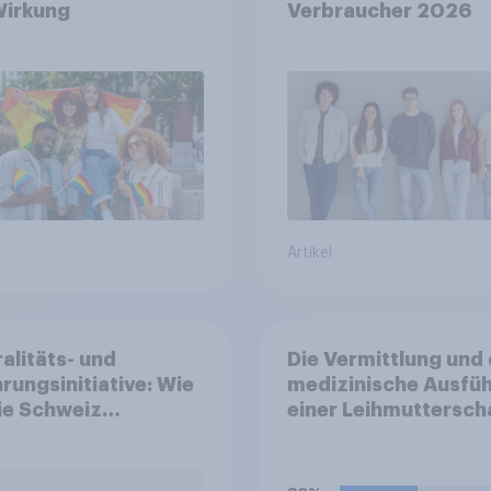
Wirkung
Verbraucher 2026
Artikel
alitäts- und
Die Vermittlung und 
rungsinitiative: Wie
medizinische Ausfü
die Schweiz
einer Leihmuttersch
immen?
sind in Deutschland
anders als in einigen
anderen Ländern