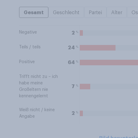
Gesamt
Geschlecht
Partei
Alter
Os
Negative
%
2
Teils / teils
%
24
Positive
%
64
Trifft nicht zu – ich
habe meine
%
7
Großeltern nie
kennengelernt
Weiß nicht / keine
%
2
Angabe