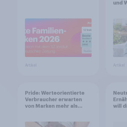
und 
Artikel
Artikel
Pride: Werteorientierte
Neutr
Verbraucher erwarten
Ernäh
von Marken mehr als
will 
Symbolik
abst