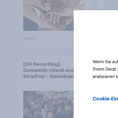
Artikel
Artikel
Wenn Sie auf
[CH Recording]
Ihrem Gerät
Gemeinde-Check und
StratPop – Datenbasierte
analysieren 
Strategien für
Gemeinden
Cookie-Ein