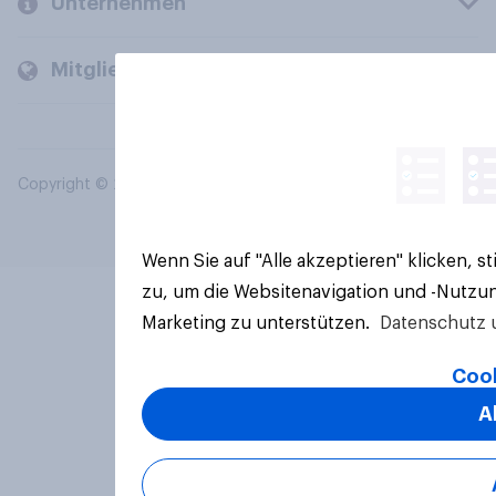
Unternehmen
Mitglieder und Kunden
Copyright © 2026 YouGov PLC. Alle Rechte vorbehalten.
Wenn Sie auf "Alle akzeptieren" klicken, 
zu, um die Websitenavigation und -Nutzun
Marketing zu unterstützen.
Datenschutz 
Cook
A