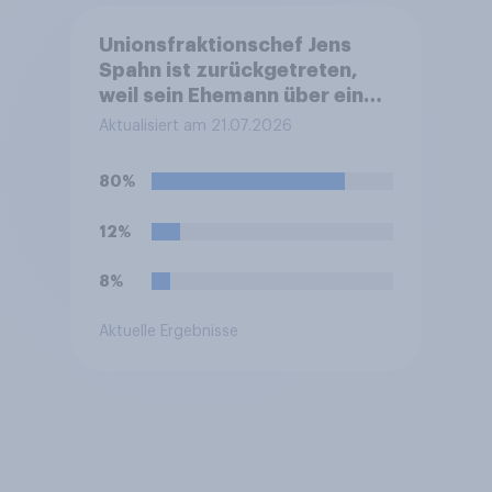
Unionsfraktionschef Jens
Spahn ist zurückgetreten,
weil sein Ehemann über eine
Leihmutterschaft im Ausland
Aktualisiert am 21.07.2026
Vater geworden ist. In
Deutschland ist die
80%
Vermittlung und
medizinische Ausführung der
12%
Leihmutterschaft verboten.
Wie stehen Sie zu dem
8%
Rücktritt?
Aktuelle Ergebnisse