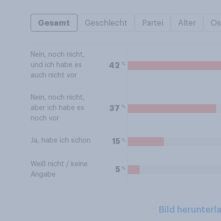
Gesamt
Geschlecht
Partei
Alter
Os
Nein, noch nicht,
%
42
und ich habe es
auch nicht vor
Nein, noch nicht,
%
37
aber ich habe es
noch vor
Ja, habe ich schon
%
15
Weiß nicht / keine
%
5
Angabe
Bild herunterl