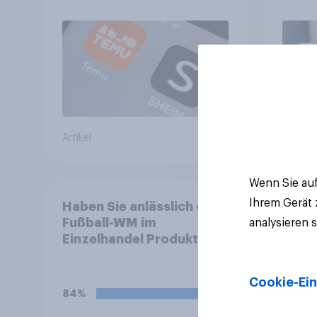
verli
Strah
Artikel
Artikel
Wenn Sie auf
Ihrem Gerät
Haben Sie anlässlich der
Fußball-WM im
analysieren 
Einzelhandel Produkte als
Sonderedition oder
Limited Edition (z. B. mit
Cookie-Ein
besonderem Geschmack,
84%
spezieller Verpackung