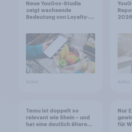
Neue YouGov-Studie
YouG
zeigt wachsende
Repo
Bedeutung von Loyalty-
2026
Apps im FMCG-Markt
treff
Entsc
unsic
Artikel
Artikel
Temu ist doppelt so
Nur 
relevant wie Shein – und
gewin
hat eine deutlich ältere
für W
Kernzielgruppe
Reini