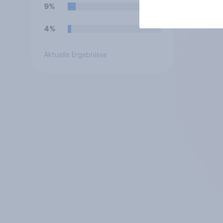
oder WM-Design)
9%
gekauft?
4%
Aktuelle Ergebnisse