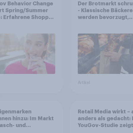
ov Behavior Change
Der Brotmarkt schr
rt Spring/Summer
- Klassische Bäckere
: Erfahrene Shopper
werden bevorzugt,
en smarte
gekauft wird denno
heidungen in
häufiger bei SB-
heren Zeiten
Backstationen
Artikel
Eigenmarken
Retail Media wirkt –
nen hinzu: Im Markt
anders als gedacht:
asch- und
YouGov-Studie zeig
gungsmittel
erstmals die Shoppe