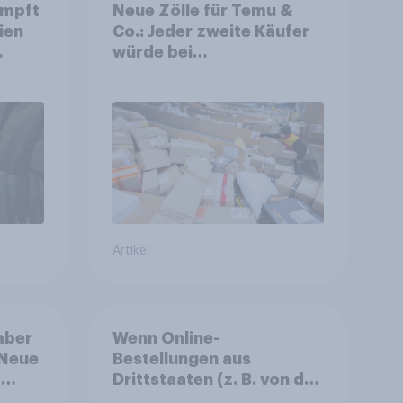
umpft
Neue Zölle für Temu &
ien
Co.: Jeder zweite Käufer
würde bei
ch
Preisaufschlägen
zurückhaltender werden
Artikel
 aber
Wenn Online-
 Neue
Bestellungen aus
t
Drittstaaten (z. B. von den
r-
Online-Händlern Temu,